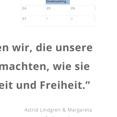
Einzelcoaching
24
25
26
27
31
1
2
3
n wir, die unsere
machten, wie sie
it und Freiheit.
”
Astrid Lindgren & Margareta