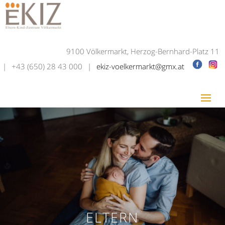
9100 Völkermarkt, Herzog-Bernhard-Platz 11
|
+43 (650) 28 43 000
|
ekiz-voelkermarkt@gmx.at
ELTERN