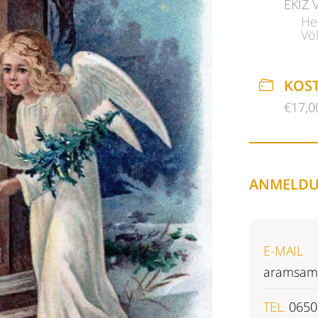
EKIZ 
He
Vö
KOS
€17,0
ANMELDU
E-MAIL
aramsam
TEL.
0650