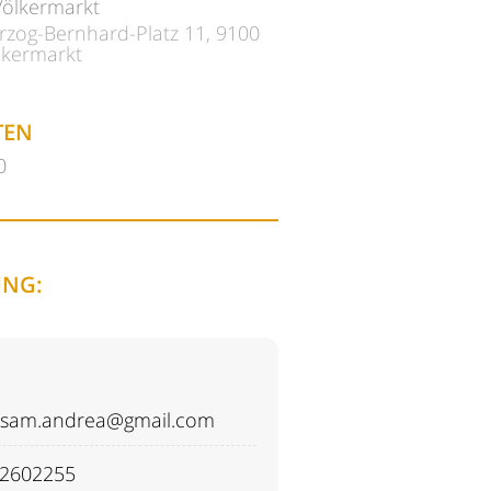
Völkermarkt
rzog-Bernhard-Platz 11, 9100
lkermarkt
TEN
0
NG:
sam.andrea@gmail.com
2602255